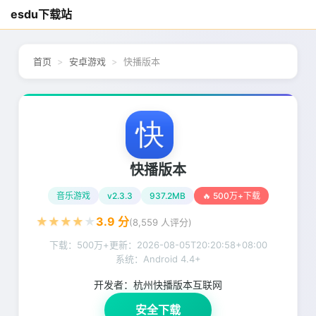
esdu下载站
首页
安卓游戏
快播版本
快播版本
音乐游戏
v2.3.3
937.2MB
🔥 500万+下载
★
★
★
★
★
3.9
分
(
8,559
人评分)
下载：500万+
更新：
2026-08-05T20:20:58+08:00
系统：Android 4.4+
开发者：
杭州快播版本互联网
安全下载