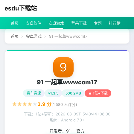
esdu下载站
首页
安卓软件
安卓游戏
苹果下载
专题
排行榜
首页
安卓游戏
91 一起草wwwcom17
91 一起草wwwcom17
赛车竞速
v1.3.5
500.2MB
🔥 1亿+下载
★
★
★
★
★
3.9
分
(
1,580
人评分)
下载：1亿+
更新：
2026-08-09T15:43:44+08:00
系统：Android 7.0+
开发者：
91 一官方