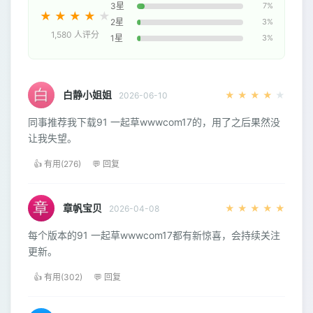
3星
7%
★
★
★
★
★
2星
3%
1,580 人评分
1星
3%
白静小姐姐
★
★
★
★
★
2026-06-10
同事推荐我下载91 一起草wwwcom17的，用了之后果然没
让我失望。
👍 有用(276)
💬 回复
章帆宝贝
★
★
★
★
★
2026-04-08
每个版本的91 一起草wwwcom17都有新惊喜，会持续关注
更新。
👍 有用(302)
💬 回复