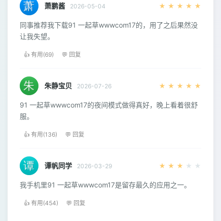
萧鹏酱
★
★
★
★
★
2026-05-04
同事推荐我下载91 一起草wwwcom17的，用了之后果然没
让我失望。
👍 有用(69)
💬 回复
朱静宝贝
★
★
★
★
★
2026-07-26
91 一起草wwwcom17的夜间模式做得真好，晚上看着很舒
服。
👍 有用(136)
💬 回复
谭帆同学
★
★
★
★
★
2026-03-29
我手机里91 一起草wwwcom17是留存最久的应用之一。
👍 有用(454)
💬 回复