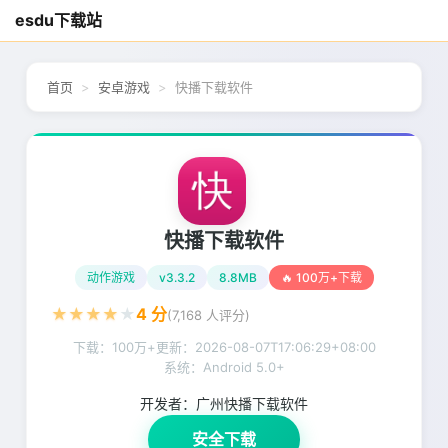
esdu下载站
首页
安卓游戏
快播下载软件
快播下载软件
动作游戏
v3.3.2
8.8MB
🔥 100万+下载
★
★
★
★
★
4
分
(
7,168
人评分)
下载：100万+
更新：
2026-08-07T17:06:29+08:00
系统：Android 5.0+
开发者：
广州快播下载软件
安全下载