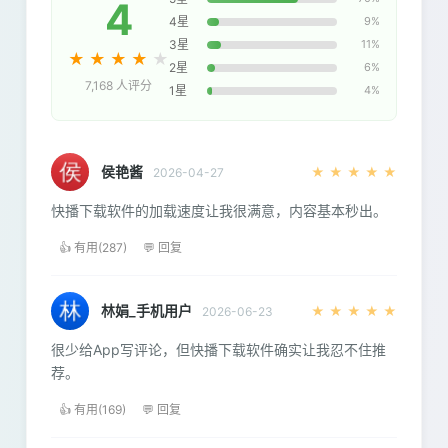
4
4星
9%
3星
11%
★
★
★
★
★
2星
6%
7,168 人评分
1星
4%
侯艳酱
★
★
★
★
★
2026-04-27
快播下载软件的加载速度让我很满意，内容基本秒出。
👍 有用(287)
💬 回复
林娟_手机用户
★
★
★
★
★
2026-06-23
很少给App写评论，但快播下载软件确实让我忍不住推
荐。
👍 有用(169)
💬 回复