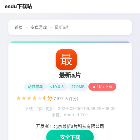
esdu下载站
首页
安卓游戏
最新a片
最新a片
动作游戏
v10.0.3
27.9MB
🔥 1亿+下载
★
★
★
★
★
4
分
(
7,977
人评分)
下载：1亿+
更新：
2026-08-06T06:38:29+08:00
系统：Android 7.0+
开发者：
北京最新a片科技有限公司
安全下载