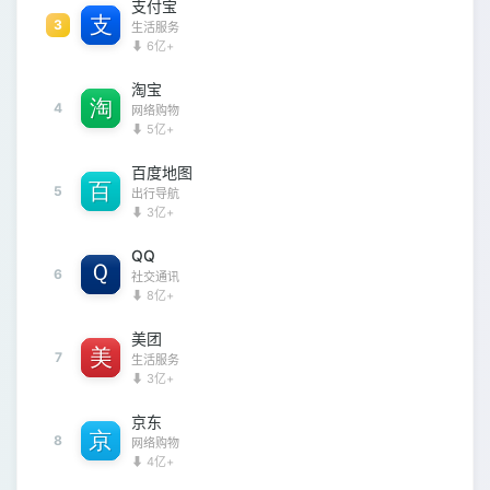
支付宝
3
生活服务
⬇ 6亿+
淘宝
4
网络购物
⬇ 5亿+
百度地图
5
出行导航
⬇ 3亿+
QQ
6
社交通讯
⬇ 8亿+
美团
7
生活服务
⬇ 3亿+
京东
8
网络购物
⬇ 4亿+