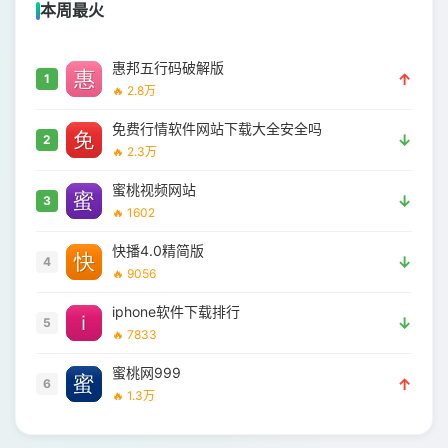
本周最火
惠邦五行码破解版
↑
1
🔥 2.8万
免费行情软件网站下载大全安全吗
↓
2
🔥 2.3万
蜜桃视频网站
↓
3
🔥 1602
快播4.0精简版
↓
4
🔥 9056
iphone软件下载排行
↓
5
🔥 7833
蜜桃网999
↑
6
🔥 1.3万