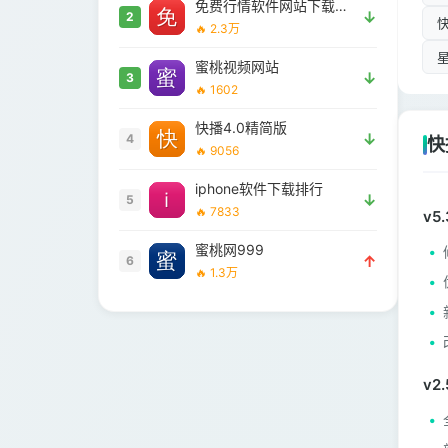
免费行情软件网站下载大全安全吗
↓
2
🔥 2.3万
蜜桃视频网站
↓
3
🔥 1602
快播4.0精简版
↓
4
快
🔥 9056
iphone软件下载排行
↓
5
🔥 7833
v5.
蜜桃网999
↑
6
🔥 1.3万
v2.