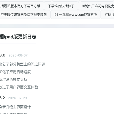
快播最新版本官方下载官方版
下载谁有快播种子
9i制作厂麻花电视剧
星空无限传媒官网免费下载安装包
91 一起草wwwcom17官方版
红桃
播ipad版更新日志
3.0
2026-08-07
修复了部分机型上的闪退问题
优化了应用启动速度
新增深色模式支持
改进了用户界面交互体验
5.2
2026-07-23
全新升级主界面设计