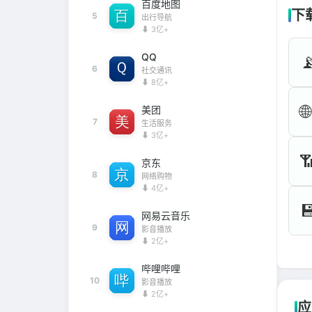
百度地图
下
5
出行导航
⬇ 3亿+
QQ

6
社交通讯
⬇ 8亿+
🌐
美团
7
生活服务
⬇ 3亿+

京东
8
网络购物
⬇ 4亿+

网易云音乐
9
影音播放
⬇ 2亿+
哔哩哔哩
10
影音播放
⬇ 2亿+
应