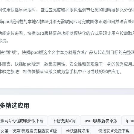
间使用快播ipad版时，自适应亮度和护眼色温调节让您的眼睛得到充分保
播ipad版搭载的本地AI推理引擎无需联网即可完成图像识别和自然语言处
功能定位来看，快播ipad版将复杂功能以模块化的方式呈现让用户按需
珍贵。
"快"到"版"，快播ipad版这个名字本身就蕴含着产品从起点到目标的完整
体而言，快播ipad版是一款集实用性、安全性和美观性于一身的优秀应
体验之旅吧！相信快播ipad版会成为您手机中不可或缺的常驻应用。
多精选应用
快播网站你懂的最新版下载
下载快播官网
pvod播放器安卓版
ip
少女第一次第1集观看完整版安卓版
ck快播纯净版
快播安卓免费下载