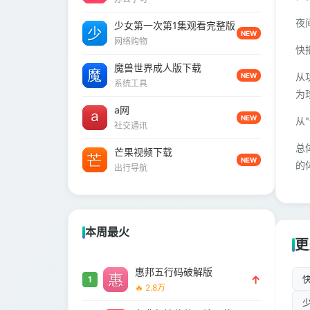
夜
少女第一次第1集观看完整版
NEW
网络购物
快
魔兽世界成人版下载
从
NEW
系统工具
为
a网
NEW
从
社交通讯
总
芒果视频下载
NEW
的
出行导航
本周最火
更
惠邦五行码破解版
↑
1
🔥 2.8万