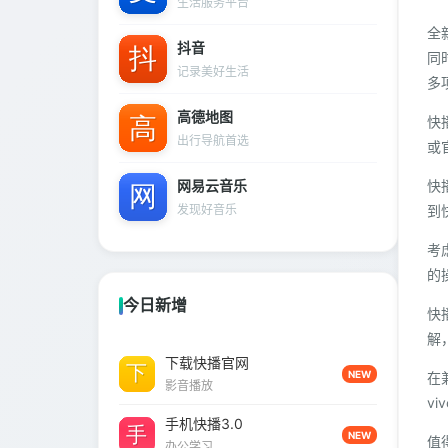
生活服务平台
全
抖音
同
记录美好生活
多
高德地图
快
出行导航首选
或
网易云音乐
快
发现好音乐
到
考
的
今日新增
快
解
下载快播官网
NEW
在
影音播放
v
手机快播3.0
NEW
值
办公学习