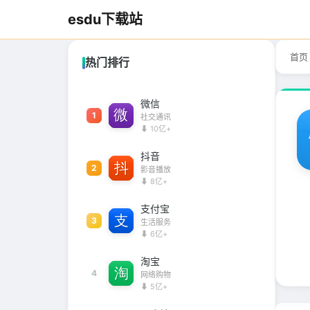
esdu下载站
首页
热门排行
微信
1
社交通讯
⬇ 10亿+
抖音
2
影音播放
⬇ 8亿+
支付宝
3
生活服务
⬇ 6亿+
淘宝
4
网络购物
⬇ 5亿+