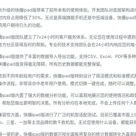
新升级的快播ipad版带来了前所未有的使用体验。开发团队对底层架构进
时内存占用降低了30%。无论是高端旗舰手机还是中低端设备，快播ipa
项用户期待已久的功能。
播ipad版团队建立了7x24小时的客户服务体系。无论您在使用过程中
官方社区获得及时的帮助。专业的技术支持团队会在24小时内响应您的每
播ipad版提供了丰富的数据导入导出功能，支持CSV、Excel、PDF
快播ipad版变得毫无障碍，所有历史数据都能完整保留。
虑到不同年龄段用户的需求，快播ipad版特别设计了简洁模式和标准模
操作流程，非常适合中老年用户使用。模式切换一键完成，随时可以调整
播ipad版内置了强大的数据分析功能，可以直观地展示您的使用情况和
，帮助您做出更明智的决策。所有分析均在本地完成，不会上传任何个人
兼容性方面，快播ipad版进行了广泛的机型适配测试。目前已覆盖市面上
ivo、三星、一加等主流品牌的数千款机型。无论您使用什么设备，都能获
得一提的是，快播ipad版的数据可视化面板将复杂的统计数据转化为直